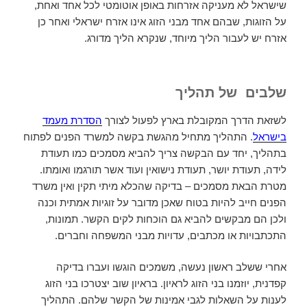
שישראל לא מעניקה אזרחות באופן אוטומטי לכל אחד ואחת,
על הזוגות, שבהם אחד מבני הזוג אינו אזרח ישראלי ואחר כן
אזרח יש לעבור הליך מיוחד, שנקרא הליך מדורג.
שלבים של תהליך
לשזאת הדרך המקובלת בארץ לפעול לצורך
הסדרת מעמד
בישראל
. התהליך מתחיל מהגשת בקשה למשרד הפנים לפתוח
בתהליך, יחד עם הבקשה צריך להביא מסמכים כמו תעודת
לידה, תעודת יושר, תעודת נישואין ועוד אשר תורגמו ואומתו.
מטרת הבאת מסמכים – בדיקה שהכלא מיתי תקין ואין משרד
הפנים חייב להיות בטוח שאכן מדובר על זוגיות אמתית וכנה
ולכן הם מבקשים להביא גם הוכחות לקים הקשר. תמונות,
התכתבויות או מכתבים, עדויות מבני המשפחה וחברים.
אחרי ששלב ראשון נעשה, משמכים הוגשו ועברו בדיקה
קפדנית, יוזמנו בני הזוג לראיון. בראיון שוב יצטרכו בני הזוג
לענות על השאלות לגבי אמינות של הקשר שלהם. התהליך